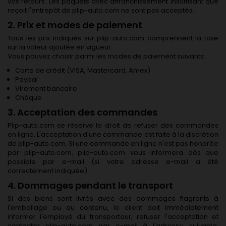
vos retours. Les paquets avec affranchissement insuffisant que
reçoit l'entrepôt de plip-auto.com ne sont pas acceptés.
2. Prix et modes de paiement
Tous les prix indiqués sur plip-auto.com comprennent la taxe
sur la valeur ajoutée en vigueur.
Vous pouvez choisir parmi les modes de paiement suivants:
Carte de crédit (VISA, Mastercard, Amex)
Paypal
Virement bancaire
Chèque
3. Acceptation des commandes
Plip-auto.com se réserve le droit de refuser des commandes
en ligne. L'acceptation d'une commande est faite à la discrétion
de plip-auto.com. Si une commande en ligne n'est pas honorée
par plip-auto.com, plip-auto.com vous informera dès que
possible par e-mail (si votre adresse e-mail a été
correctement indiquée).
4. Dommages pendant le transport
Si des biens sont livrés avec des dommages flagrants à
l'emballage ou au contenu, le client doit immédiatement
informer l'employé du transporteur, refuser l'acceptation et
contacter plip-auto.com par e-mail à l'adresse suivante: