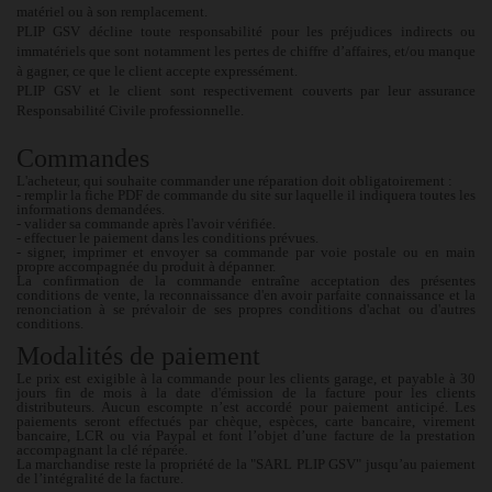
matériel ou à son remplacement.
PLIP GSV décline toute responsabilité pour les préjudices indirects ou
immatériels que sont notamment les pertes de chiffre d’affaires, et/ou manque
à gagner, ce que le client accepte expressément.
PLIP GSV et le client sont respectivement couverts par leur assurance
Responsabilité Civile professionnelle.
Commandes
L'acheteur, qui souhaite commander une réparation doit obligatoirement :
- remplir la fiche PDF de commande du site sur laquelle il indiquera toutes les
informations demandées.
- valider sa commande après l'avoir vérifiée.
- effectuer le paiement dans les conditions prévues.
- signer, imprimer et envoyer sa commande par voie postale ou en main
propre accompagnée du produit à dépanner.
La confirmation de la commande entraîne acceptation des présentes
conditions de vente, la reconnaissance d'en avoir parfaite connaissance et la
renonciation à se prévaloir de ses propres conditions d'achat ou d'autres
conditions.
Modalités de paiement
Le prix est exigible à la commande pour les clients garage, et payable à 30
jours fin de mois à la date d'émission de la facture pour les clients
distributeurs. Aucun escompte n’est accordé pour paiement anticipé. Les
paiements seront effectués par chèque, espèces, carte bancaire, virement
bancaire, LCR ou via Paypal et font l’objet d’une facture de la prestation
accompagnant la clé réparée.
La marchandise reste la propriété de la
"SARL PLIP GSV"
jusqu’au paiement
de l’intégralité de la facture.