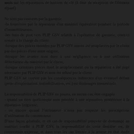
mois
sur les réparations de boitiers de clé (à date de réception de l'élément
réparé).
Ne sont pas couverts par la garantie :
-la fourniture par le réparateur d'un matériel équivalent pendant la période
d'immobilisation,
-les frais de port vers PLIP GSV relatifs à l'opération de garantie, ceux-ci
restant à la charge du client
-lorsque des pièces montées par PLIP GSV auront été remplacées par le client
par des pièces d'une autre origine,
-lorsque les avaries sont dues à une négligence ou à une utilisation
défectueuse du matériel par le client,
-lorsque certaines pièces dont le remplacement ou la réparation a été jugé
nécessaire par PLIP GSV et aura été refusé par le client
PLIP GSV ne couvre pas les conséquences indirectes d'un éventuel défaut
(perte d'exploitation, immobilisation, etc.) ou dommages immatériels.
La responsabilité de PLIP GSV ne pourra, en aucun cas, être engagée :
- quand un tiers quelconque aura procédé à une réparation postérieure à la
réparation litigieuse,
- ou encore quand l’utilisateur n’aura pas respecté les prescriptions
d’utilisation du constructeur.
D’une façon générale, et en cas de responsabilité prouvée de dommage au
matériel confié à PLIP GSV, la responsabilité de cette dernière est, de
convention expresse, et dans tous les cas limitée à la remise en état dudit