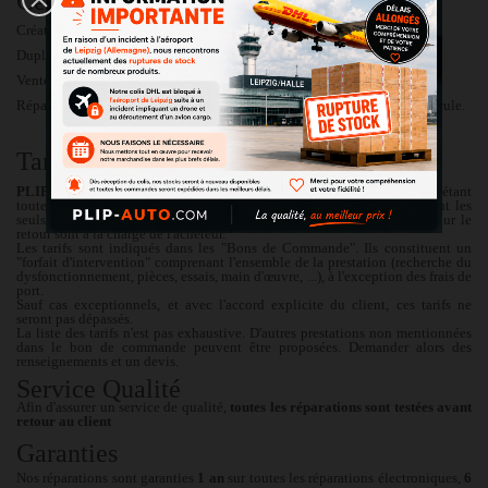
Ce que nous ne faisons pas
Création de double de clés.
Duplication de transpondeur.
Vente de clés ou cartes neuves.
Réparations de système de fermeture centralisé /anti-démarrage sur véhicule.
Tarifs
PLIP GSV
se réserve le droit de modifier ses prix à tout moment, étant
toutefois entendu que les prix affichés le jour de la commande seront les
seuls applicables à l'acheteur. Les frais de transport et de livraison pour le
retour sont à la charge de l'acheteur.
Les tarifs sont indiqués dans les "Bons de Commande". Ils constituent un
"forfait d'intervention" comprenant l'ensemble de la prestation (recherche du
dysfonctionnement, pièces, essais, main d'œuvre, ...), à l'exception des frais de
port.
Sauf cas exceptionnels, et avec l'accord explicite du client, ces tarifs ne
seront pas dépassés.
La liste des tarifs n'est pas exhaustive. D'autres prestations non mentionnées
dans le bon de commande peuvent être proposées. Demander alors des
renseignements et un devis.
Service Qualité
Afin d'assurer un service de qualité,
toutes les réparations sont testées avant
retour au client
Garanties
Nos réparations sont garanties
1 an
sur toutes les réparations électroniques,
6