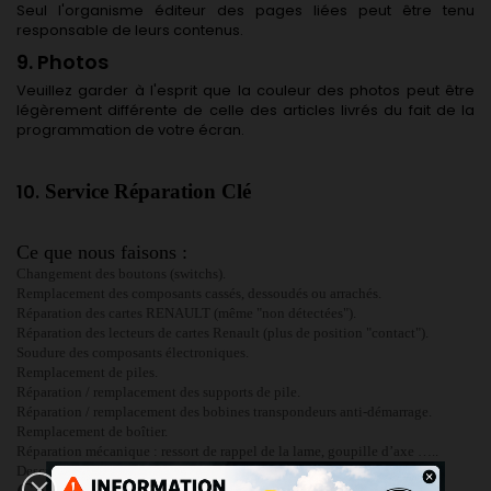
Seul l'organisme éditeur des pages liées peut être tenu
responsable de leurs contenus.
9. Photos
Veuillez garder à l'esprit que la couleur des photos peut être
légèrement différente de celle des articles livrés du fait de la
programmation de votre écran.
10.
Service Réparation Clé
Ce que nous faisons :
Changement des boutons (switchs).
Remplacement des composants cassés, dessoudés ou arrachés.
Réparation des cartes RENAULT (même "non détectées").
Réparation des lecteurs de cartes Renault (plus de position "contact").
Soudure des composants électroniques.
Remplacement de piles.
Réparation / remplacement des supports de pile.
Réparation / remplacement des bobines transpondeurs anti-démarrage.
Remplacement de boîtier.
Réparation mécanique : ressort de rappel de la lame, goupille d’axe …..
Description du procédé de resynchronisation avec le véhicule.