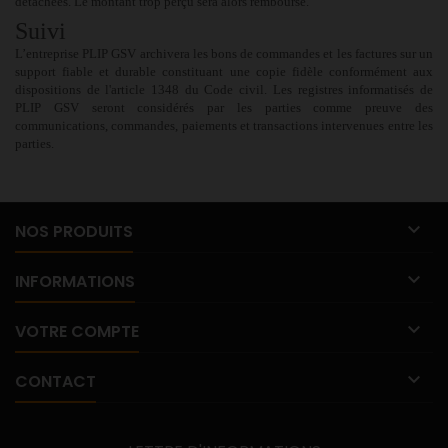
détachées. Le montant trop perçu sera alors remboursé.
Suivi
L’entreprise
PLIP GSV
archivera les bons de commandes et les factures sur un
support fiable et durable constituant une copie fidèle conformément aux
dispositions de l'article 1348 du Code civil. Les registres informatisés de
PLIP GSV seront considérés par les parties comme preuve des
communications, commandes, paiements et transactions intervenues entre les
parties.

NOS PRODUITS

INFORMATIONS

VOTRE COMPTE

CONTACT