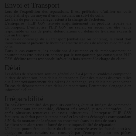
Envoi et Transport
Lors de l’expédition des réparations, il est préférable d’utiliser un colis
adapté ainsi qu’un moyen d’envoi assurant un suivi du colis.
Les frais de port et emballage restent à la charge de l'acheteur.
L’entreprise
PLIP GSV
renvoie majoritairement les produits réparés via
Chronopost. L’entreprise
PLIP
GSV
ne saurait en aucun cas être tenue
responsable en cas de perte, détériorations ou délais de livraison excessifs
dus au transport.
En cas de dommage dû au transport (emballage ou contenu), le client doit
immédiatement prévenir le livreur et émettre un avis de réserve avec refus du
colis.
Dans le cas contraire, les conditions d’assurance et de remboursement ne
pourront pas être prises en compte par le transporteur, par conséquent PLIP
GSV décline toutes responsabilités et les frais restent à la charge du client.
Délai
Les délais de réparation sont en général de 3 à 4 jours ouvrables à compter de
la date de réception, hors délais de transport. Pour des raisons diverses telles
que l’approvisionnement des pièces de rechange, ces délais peuvent varier.
En cas de dépassements d'un délai de réparations, l’entreprise s’engage à en
informer le client.
Irréparabilité
En cas d'irréparabilité des produits confiées, (circuit intégré de commande
HS, composant indisponible, élément très oxydé, pistes détériorées,...) et
après plusieurs tentatives et essais infructueux, l’entreprise PLIP GSV
facturera un forfait pour le temps passé et les pièces échangées correspondant
à 50 % du montant de la réparation concernée (sans les frais de port).
Le client sera alors tenu informé de cette impossibilité de réparation.
L'élément pourra être, au choix du client, renvoyée avec les frais de port à sa
charge ou dans certains cas conservé par l’entreprise pour ses pièces