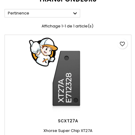

Pertinence
Affichage 1-1 de 1 article(s)
favorite_border
SCXT27A
Xhorse Super Chip XT27A