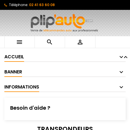
Téléphone:
02 41 63 60 08



ACCUEIL
BANNER
INFORMATIONS
Besoin d'aide ?
TRANSPONDEURS