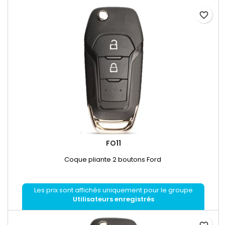
favorite_border
FO11
Coque pliante 2 boutons Ford
Les prix sont affichés uniquement pour le groupe
Utilisateurs enregistrés