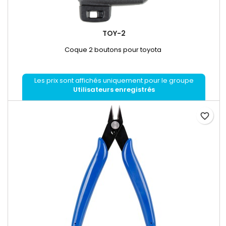
TOY-2
Coque 2 boutons pour toyota
Les prix sont affichés uniquement pour le groupe
Utilisateurs enregistrés
favorite_border