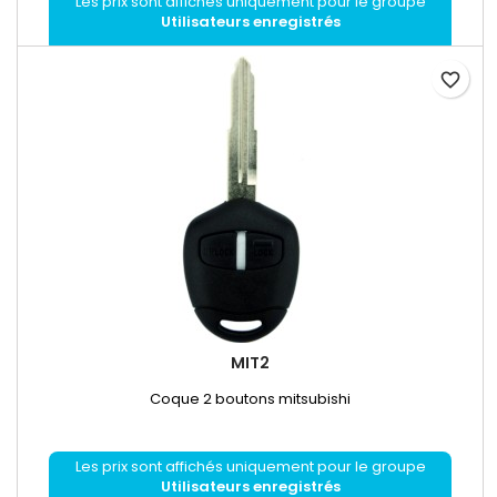
Les prix sont affichés uniquement pour le groupe
Utilisateurs enregistrés
favorite_border
MIT2
Coque 2 boutons mitsubishi
Les prix sont affichés uniquement pour le groupe
Utilisateurs enregistrés