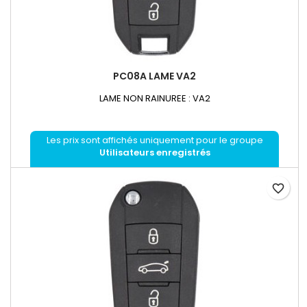
PC08A LAME VA2
LAME NON RAINUREE : VA2
Les prix sont affichés uniquement pour le groupe
Utilisateurs enregistrés
favorite_border