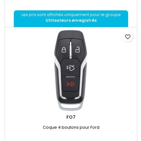
Les prix sont affichés uniquement pour le groupe
Utilisateurs enregistrés
favorite_border
FO7
Coque 4 boutons pour Ford