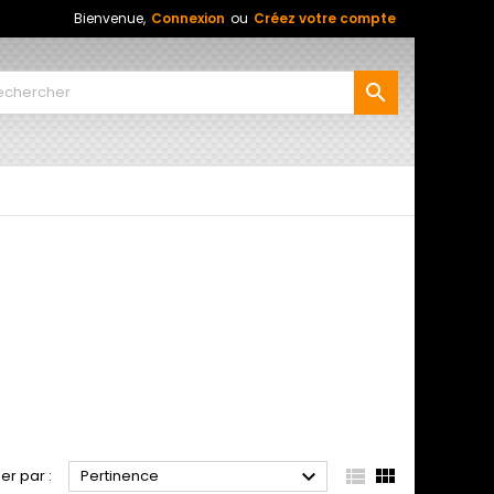
Bienvenue,
Connexion
ou
Créez votre compte




ier par :
Pertinence