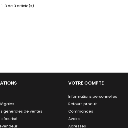
 1-3 de 3 article(s)
ATIONS
VOTRE COMPTE
Informations personnelles
 légales
Retours produit
ns générales de ventes
Commandes
 sécurisé
Avoirs
revendeur
Adresses