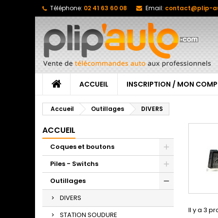
Téléphone:
02 41 63 60 08
Email:
contact@plip-a
ACCUEIL
INSCRIPTION / MON COMP
Accueil
Outillages
DIVERS
ACCUEIL
Coques et boutons
Piles - Switchs
Outillages
DIVERS
Il y a 3 pr
STATION SOUDURE