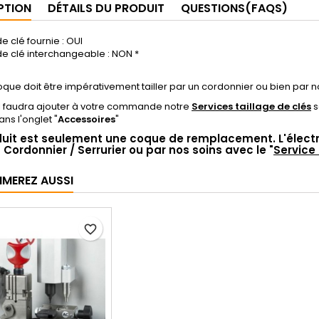
PTION
DÉTAILS DU PRODUIT
QUESTIONS(FAQS)
e clé fournie : OUI
e clé interchangeable : NON *
oque doit être impérativement tailler par un cordonnier ou bien par no
il faudra ajouter à votre commande notre
Services taillage de clés
s
ns l'onglet "
Accessoires
"
uit est seulement une coque de remplacement. L'électron
 Cordonnier / Serrurier ou par nos soins avec le "
Service 
IMEREZ AUSSI
favorite_border