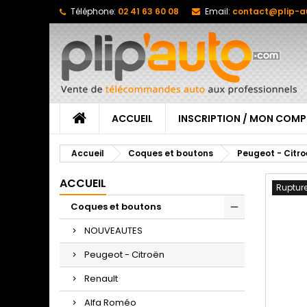
Téléphone:
02 41 63 60 08
Email:
contact@plip-a
ACCUEIL
INSCRIPTION / MON COMP
Accueil
Coques et boutons
Peugeot - Citr
ACCUEIL
Rupture
Coques et boutons
NOUVEAUTES
Peugeot - Citroën
Renault
Alfa Roméo