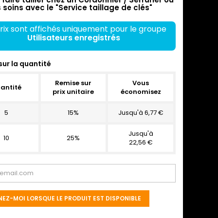
 soins avec le "Service taillage de clés"
rix sont affichés uniquement pour le groupe
Utilisateurs enregistrés
sur la quantité
Remise sur
Vous
antité
prix unitaire
économisez
5
15%
Jusqu'à 6,77 €
Jusqu'à
10
25%
22,56 €
NEZ-MOI LORSQUE LE PRODUIT EST DISPONIBLE