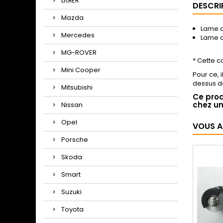
LIGIER
DESCRI
Mazda
Lame d
Mercedes
Lame d
MG-ROVER
* Cette c
Mini Cooper
Pour ce, 
dessus da
Mitsubishi
Ce prod
chez un
Nissan
Opel
VOUS A
Porsche
Skoda
Smart
Suzuki
Toyota