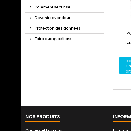
Paiement sécurisé
Devenir revendeur
Protection des données
P
Foire aux questions
LAM
Les
un
gr
NOS PRODUITS
INFORM
Coques et boutons
Livraison