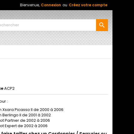
Bienvenue,
Connexion
ou
Créez votre compte

2
ce
ACP2
ur :
n Xsara Picasso II de 2000 à 2006
n Berlingo II de 2001 à 2002
t Partner de 2002 à 2006
t Expert de 2002 à 2006
faire tailler chez un Cordonnier / Serrurier ou