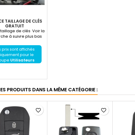
CE TAILLAGE DE CLÉS
GRATUIT
taillage de clés Voir la
he à suivre plus bas
 prix sont affichés
iquement pour le
oupe
Utilisateurs
enregistrés
RES PRODUITS DANS LA MÊME CATÉGORIE :
favorite_border
favorite_border