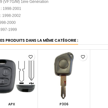
9 (VF7G/M) 1ère Génération
 : 1998-2001
 : 1998-2002
1998-2000
 1997-1999
RES PRODUITS DANS LA MÊME CATÉGORIE :
favorite_border
favorite_border
APX
P306