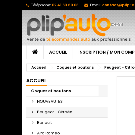
Téléphone:
02 41 63 60 08
Email:
contact@plip-a
ACCUEIL
INSCRIPTION / MON COMP
Accueil
Coques et boutons
Peugeot - Citr
ACCUEIL
Coques et boutons
NOUVEAUTES
Peugeot - Citroën
Renault
Alfa Roméo