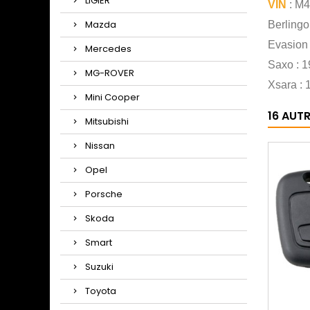
LIGIER
VIN
: M4
Mazda
Berlingo
Evasion
Mercedes
Saxo : 
MG-ROVER
Xsara :
Mini Cooper
16 AUT
Mitsubishi
Nissan
Opel
Porsche
Skoda
Smart
Suzuki
Toyota