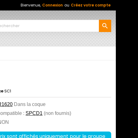
Bienvenue,
Connexion
ou
Créez votre compte

ce
SC1
R1620
Dans la coque
compatible :
SPCD1
(non fournis)
 NON
rix sont affichés uniquement pour le groupe