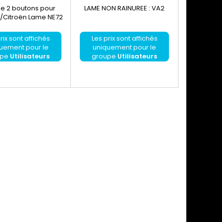
e 2 boutons pour
LAME NON RAINUREE : VA2
Lame de clé 
/Citroën Lame NE72
de clé int
Electronique
NON Avec cha
rix sont affichés
Les prix sont affichés
Les pri
Log
uement pour le
uniquement pour le
unique
upe
Utilisateurs
groupe
Utilisateurs
group
enregistrés
enregistrés
en