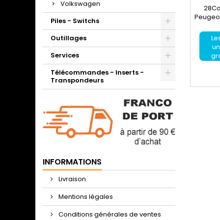
Volkswagen
28Co
Peugeo
Piles - Switchs
des Ré
vous n
Outillages
Les
faire 
un
suffi
Services
gr
d'origi
Télécommandes - Inserts -
Transpondeurs
INFORMATIONS
Livraison
Mentions légales
Conditions générales de ventes