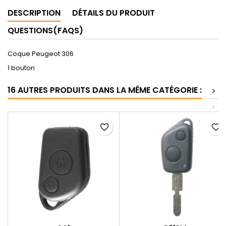
DESCRIPTION
DÉTAILS DU PRODUIT
QUESTIONS(FAQS)
Coque Peugeot 306
1 bouton
16 AUTRES PRODUITS DANS LA MÊME CATÉGORIE :
>
<
favorite_border
favorite_border