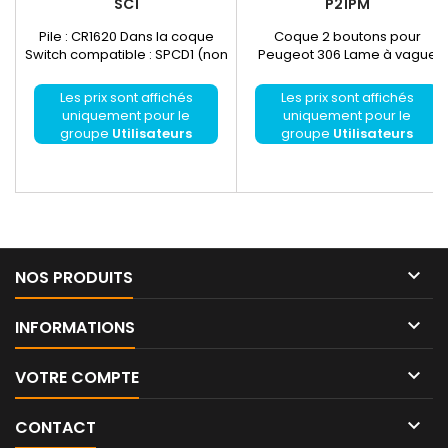
SC1
P21PM
Pile : CR1620 Dans la coque
Coque 2 boutons pour
Switch compatible : SPCD1 (non
Peugeot 306 Lame à vague
fournis) Lame : NON
Lame à faire tailler chez un
Cordonnier / Serrurier ou par
Les prix sont affichés
Les prix sont affichés
nos soins avec le "Service
uniquement pour le
uniquement pour le
taillage de clés"
groupe
Utilisateurs
groupe
Utilisateurs
enregistrés
enregistrés

NOS PRODUITS

INFORMATIONS

VOTRE COMPTE

CONTACT