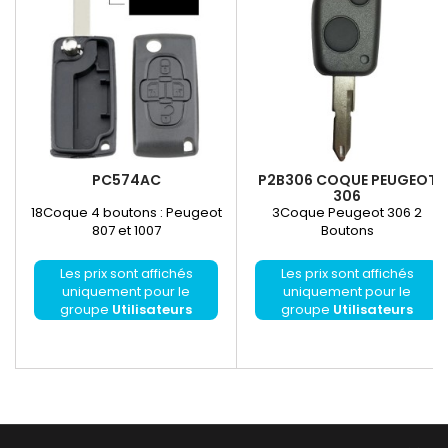
PC574AC
P2B306 COQUE PEUGEOT
306
18Coque 4 boutons : Peugeot
3Coque Peugeot 306 2
807 et 1007
Boutons
Les prix sont affichés
Les prix sont affichés
uniquement pour le
uniquement pour le
groupe
Utilisateurs
groupe
Utilisateurs
enregistrés
enregistrés