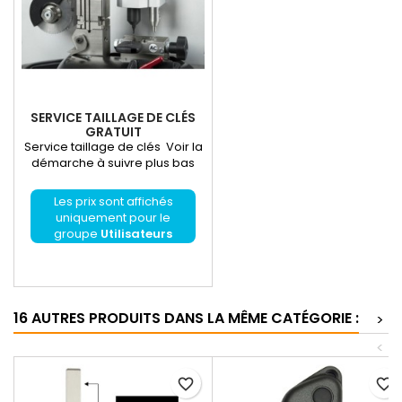
SERVICE TAILLAGE DE CLÉS
GRATUIT
Service taillage de clés Voir la
démarche à suivre plus bas
Les prix sont affichés
uniquement pour le
groupe
Utilisateurs
enregistrés
16 AUTRES PRODUITS DANS LA MÊME CATÉGORIE :
>
<
favorite_border
favorite_border