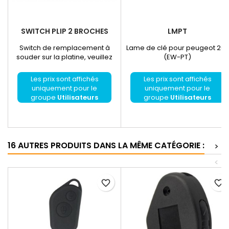
SWITCH PLIP 2 BROCHES
LMPT
Switch de remplacement à
Lame de clé pour peugeot 206
souder sur la platine, veuillez
(EW-PT)
consulter la partie
"Accessoires" pour le matériel
Les prix sont affichés
Les prix sont affichés
de soudure...
uniquement pour le
uniquement pour le
groupe
Utilisateurs
groupe
Utilisateurs
enregistrés
enregistrés
16 AUTRES PRODUITS DANS LA MÊME CATÉGORIE :
>
<
favorite_border
favorite_border