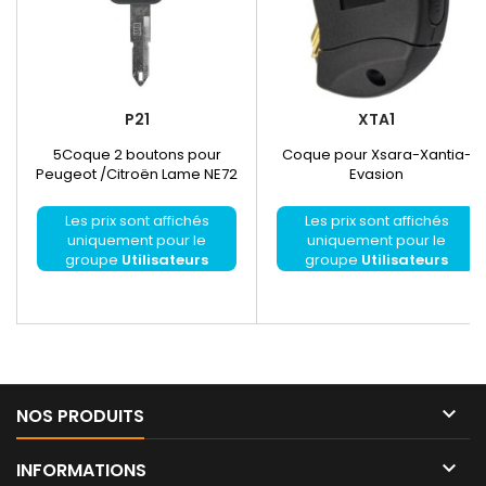
P21
XTA1
5Coque 2 boutons pour
Coque pour Xsara-Xantia-
Peugeot /Citroën Lame NE72
Evasion
Les prix sont affichés
Les prix sont affichés
uniquement pour le
uniquement pour le
groupe
Utilisateurs
groupe
Utilisateurs
enregistrés
enregistrés

NOS PRODUITS

INFORMATIONS