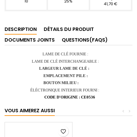
10
25%
41,70 €
DESCRIPTION
DÉTAILS DU PRODUIT
DOCUMENTS JOINTS
QUESTIONS(FAQS)
LAME DE CLÉ FOURNIE :
OUI
LAME DE CLÉ INTERCHANGEABLE :
OUI
LARGEUR LAME DE CLÉ :
7 mm
EMPLACEMENT
PILE :
OUI
BOUTON MILIEU :
COFFRE
ÉLÉCTRONIQUE INTERIEUR FOURNI :
NON
CODE D'ORIGINE : CE0536
VOUS AIMEREZ AUSSI
<
>
favorite_border