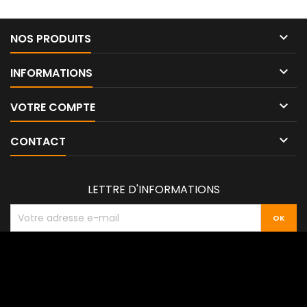

NOS PRODUITS

INFORMATIONS

VOTRE COMPTE

CONTACT
LETTRE D'INFORMATIONS
© Copyright 2026 Plip Auto Tous droits réservés -
Les Agences du
Web Angers